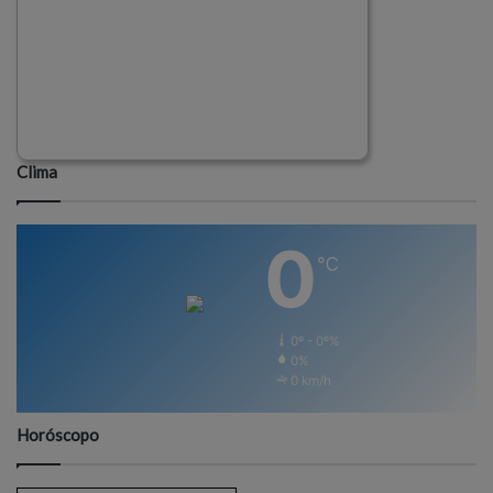
Clima
0
℃
0º - 0º%
0%
0 km/h
Horóscopo