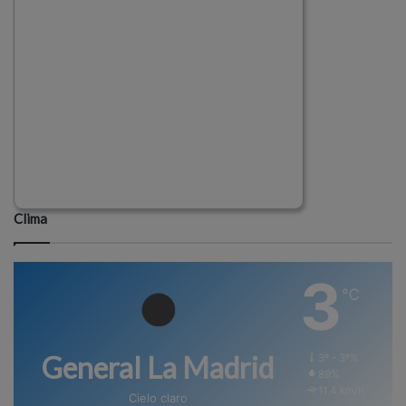
Clima
3
℃
General La Madrid
3º - 3º%
89%
11.4 km/h
Cielo claro