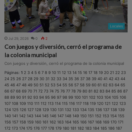
Locales
Jul 29, 2026
0
2
Con juegos y diversión, cerró el programa de
la colonia municipal
Con juegos y diversión, cerró el programa de la colonia municipal
Páginas:
1
2
3
4
5
6
7
8
9
10
11
12
13
14
15
16
17
18
19
20
21
22
23
24
25
26
27
28
29
30
31
32
33
34
35
36
37
38
39
40
41
42
43
44
45
46
47
48
49
50
51
52
53
54
55
56
57
58
59
60
61
62
63
64
65
66
67
68
69
70
71
72
73
74
75
76
77
78
79
80
81
82
83
84
85
86
87
88
89
90
91
92
93
94
95
96
97
98
99
100
101
102
103
104
105
106
107
108
109
110
111
112
113
114
115
116
117
118
119
120
121
122
123
124
125
126
127
128
129
130
131
132
133
134
135
136
137
138
139
140
141
142
143
144
145
146
147
148
149
150
151
152
153
154
155
156
157
158
159
160
161
162
163
164
165
166
167
168
169
170
171
172
173
174
175
176
177
178
179
180
181
182
183
184
185
186
187