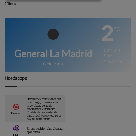
Clima
2
℃
General La Madrid
2º - 2º%
86%
11.2 km/h
Cielo claro
Horóscopo