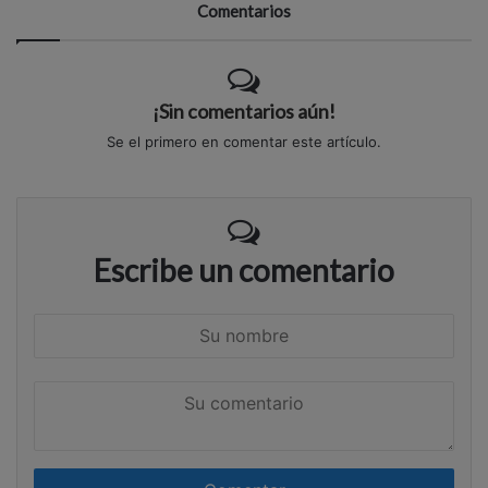
Comentarios
¡Sin comentarios aún!
Se el primero en comentar este artículo.
Escribe un comentario
S
u
n
S
o
u
m
c
b
o
r
m
e