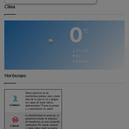
Clima
0
℃
0º - 0º%
0%
0 km/h
Horóscopo