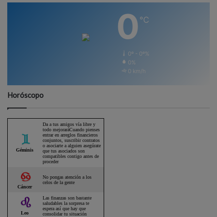
0
℃
0º - 0º%
0%
0 km/h
Horóscopo