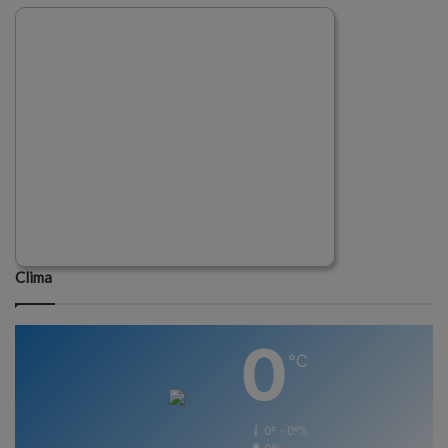
Clima
0
℃
0º - 0º%