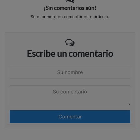
¡Sin comentarios aún!
Se el primero en comentar este artículo.
Escribe un comentario
S
u
n
S
o
u
m
c
b
o
r
m
e
e
n
t