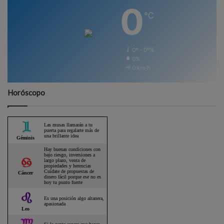
0
℃
0º - 0º%
0%
0 km/h
Horóscopo