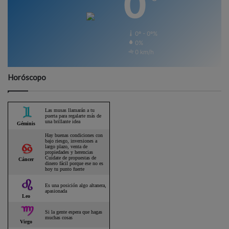
0
0º - 0º%
0%
0 km/h
Horóscopo