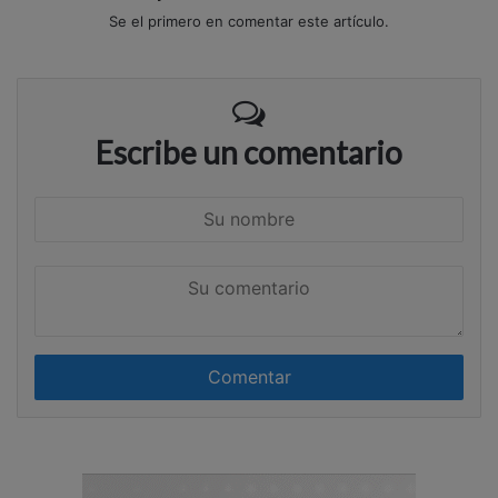
Se el primero en comentar este artículo.
Escribe un comentario
S
u
n
S
o
u
m
c
b
o
r
m
e
e
n
t
a
r