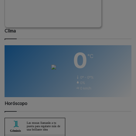
Clima
0
℃
0º - 0º%
0%
0 km/h
Horóscopo