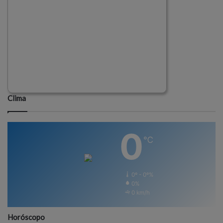
Clima
0
℃
0º - 0º%
0%
0 km/h
Horóscopo