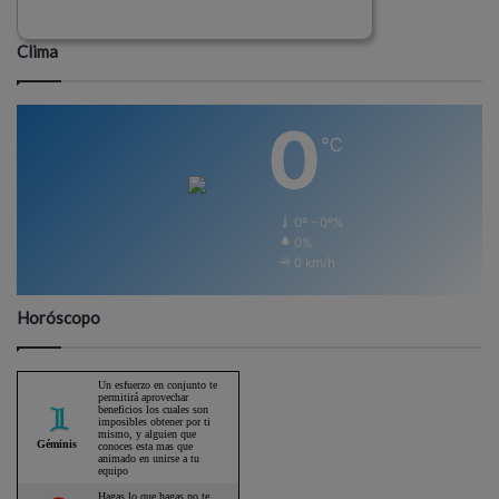
Clima
0
℃
0º - 0º%
0%
0 km/h
Horóscopo