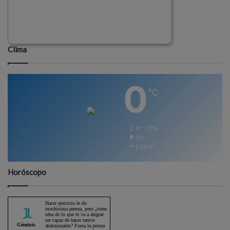
Clima
0
℃
0º - 0º%
0%
0 km/h
Horóscopo