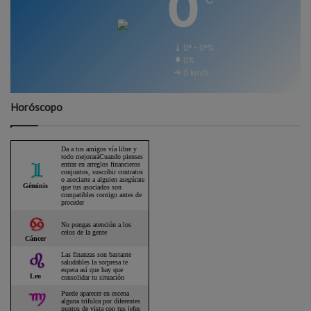
0
0º - 0º%
0%
0 km/h
Horóscopo