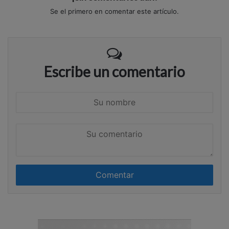
Se el primero en comentar este artículo.
Escribe un comentario
S
u
n
S
o
u
m
c
b
o
r
m
e
e
n
t
a
r