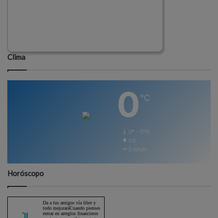
Clima
0
℃
0º - 0º%
0%
0 km/h
Horóscopo